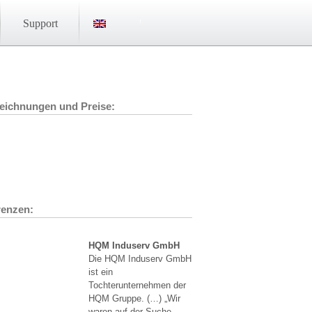
Support
eichnungen und Preise:
renzen:
HQM Induserv GmbH
Die HQM Induserv GmbH
ist ein
Tochterunternehmen der
HQM Gruppe. (…) „Wir
waren auf der Suche