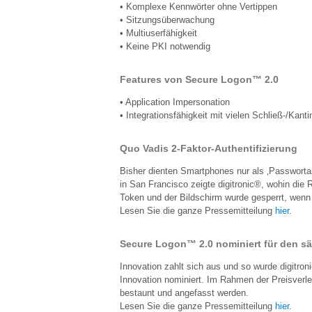
• Komplexe Kennwörter ohne Vertippen
• Sitzungsüberwachung
• Multiuserfähigkeit
• Keine PKI notwendig
Features von Secure Logon™ 2.0
• Application Impersonation
• Integrationsfähigkeit mit vielen Schließ-/Kan
Quo Vadis 2-Faktor-Authentifizierung
Bisher dienten Smartphones nur als ‚Passwortan
in San Francisco zeigte digitronic®, wohin die
Token und der Bildschirm wurde gesperrt, wen
Lesen Sie die ganze Pressemitteilung
hier
.
Secure Logon™ 2.0 nominiert für den sä
Innovation zahlt sich aus und so wurde digitro
Innovation nominiert. Im Rahmen der Preisverle
bestaunt und angefasst werden.
Lesen Sie die ganze Pressemitteilung
hier
.