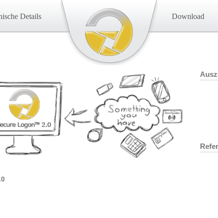
ische Details
Download
Ausz
Refe
.0