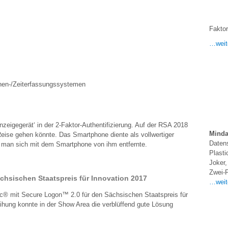
Faktor
…weit
tinen-/Zeiterfassungssystemen
zeigegerät‘ in der 2-Faktor-Authentifizierung. Auf der RSA 2018
Minda
 Reise gehen könnte. Das Smartphone diente als vollwertiger
Daten
n man sich mit dem Smartphone von ihm entfernte.
Plasti
Joker,
Zwei-F
chsischen Staatspreis für Innovation 2017
…weit
nic® mit Secure Logon™ 2.0 für den Sächsischen Staatspreis für
ihung konnte in der Show Area die verblüffend gute Lösung